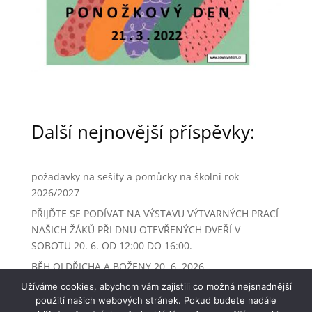
Další nejnovější příspěvky:
požadavky na sešity a pomůcky na školní rok
2026/2027
PŘIJĎTE SE PODÍVAT NA VÝSTAVU VÝTVARNÝCH PRACÍ
NAŠICH ŽÁKŮ PŘI DNU OTEVŘENÝCH DVEŘÍ V
SOBOTU 20. 6. OD 12:00 DO 16:00.
BĚH OLDŘICHA A BOŽENY 20. 6. 2026
Užíváme cookies, abychom vám zajistili co možná nejsnadnější
ŠKOLNÍ E-SHOP OPĚT OTEVŘEN
použití našich webových stránek. Pokud budete nadále
ZMĚNA ORGANIZACE ŠKOLNÍHO ROKU